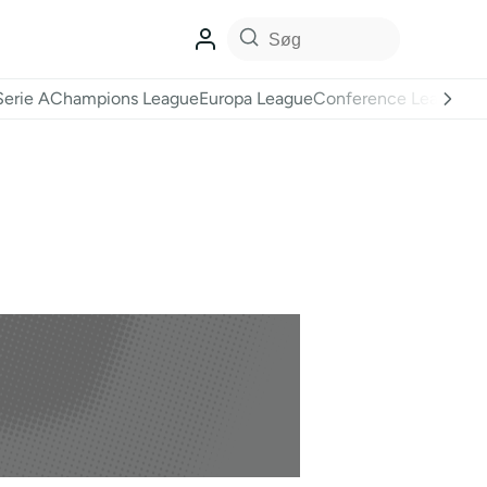
Serie A
Champions League
Europa League
Conference League