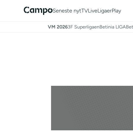
Seneste nyt
TV
Live
Ligaer
Play
VM 2026
3F Superligaen
Betinia LIGA
Bet