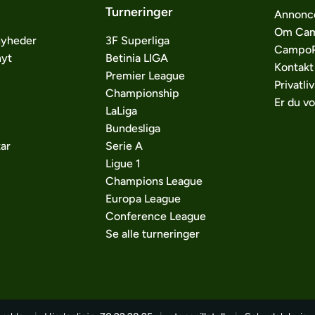
Turneringer
Annonc
Om Cam
nyheder
3F Superliga
CampoP
nyt
Betinia LIGA
Kontakt
Premier League
Privatliv
Championship
Er du v
LaLiga
Bundesliga
ar
Serie A
Ligue 1
Champions League
Europa League
Conference League
Se alle turneringer