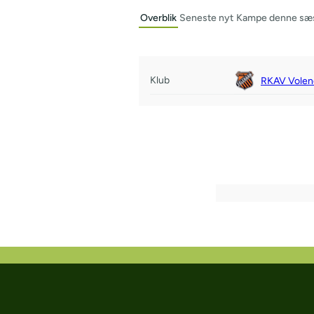
Overblik
Seneste nyt
Kampe denne sæ
Klub
RKAV Vole