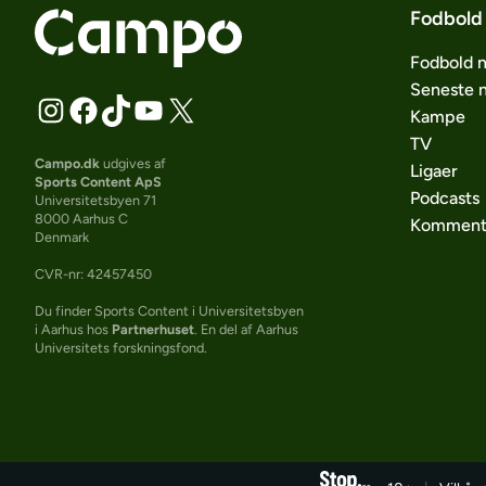
Fodbold
Fodbold 
Seneste 
Kampe
TV
Campo.dk
udgives af
Ligaer
Sports Content ApS
Podcasts
Universitetsbyen 71
8000 Aarhus C
Komment
Denmark
CVR-nr: 42457450
Du finder Sports Content i Universitetsbyen
i Aarhus hos
Partnerhuset
. En del af Aarhus
Universitets forskningsfond.