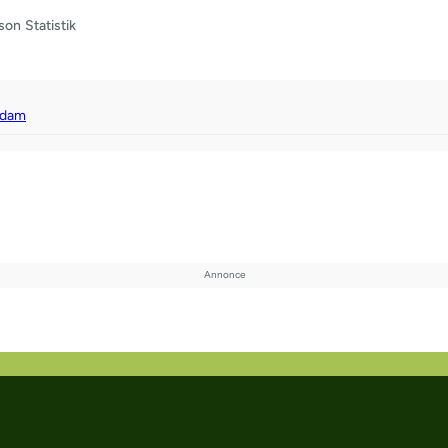
son
Statistik
ndam