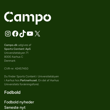
Campo.dk
udgives af
Sports Content ApS
Universitetsbyen 71
8000 Aarhus C
Denmark
CVR-nr: 42457450
Du finder Sports Content i Universitetsbyen
i Aarhus hos
Partnerhuset
. En del af Aarhus
Universitets forskningsfond.
Fodbold
Fodbold nyheder
Seneste nyt