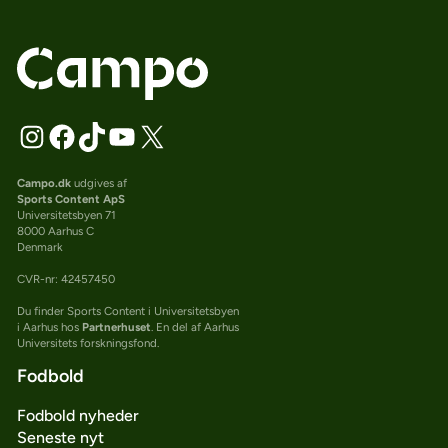
Campo.dk
udgives af
Sports Content ApS
Universitetsbyen 71
8000 Aarhus C
Denmark
CVR-nr: 42457450
Du finder Sports Content i Universitetsbyen
i Aarhus hos
Partnerhuset
. En del af Aarhus
Universitets forskningsfond.
Fodbold
Fodbold nyheder
Seneste nyt