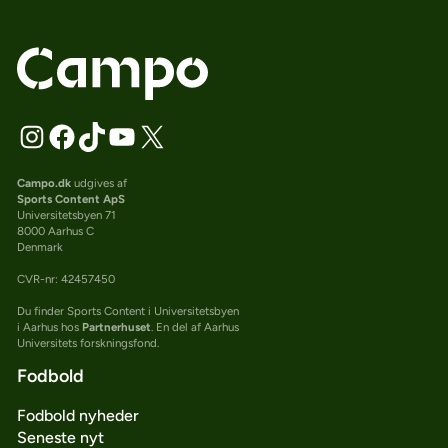
Campo.dk
udgives af
Sports Content ApS
Universitetsbyen 71
8000 Aarhus C
Denmark
CVR-nr: 42457450
Du finder Sports Content i Universitetsbyen
i Aarhus hos
Partnerhuset
. En del af Aarhus
Universitets forskningsfond.
Fodbold
Fodbold nyheder
Seneste nyt