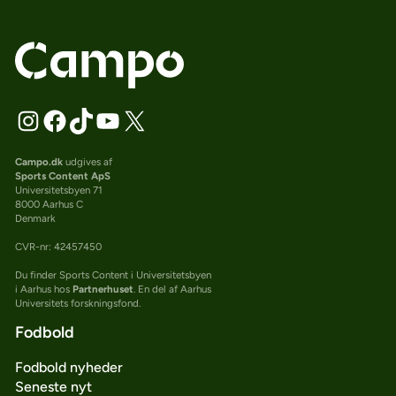
Campo.dk
udgives af
Sports Content ApS
Universitetsbyen 71
8000 Aarhus C
Denmark
CVR-nr: 42457450
Du finder Sports Content i Universitetsbyen
i Aarhus hos
Partnerhuset
. En del af Aarhus
Universitets forskningsfond.
Fodbold
Fodbold nyheder
Seneste nyt