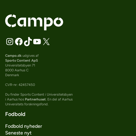
Campo.dk
udgives af
Sports Content ApS
Universitetsbyen 71
8000 Aarhus C
Denmark
CVR-nr: 42457450
Du finder Sports Content i Universitetsbyen
i Aarhus hos
Partnerhuset
. En del af Aarhus
Universitets forskningsfond.
Fodbold
Fodbold nyheder
Seneste nyt