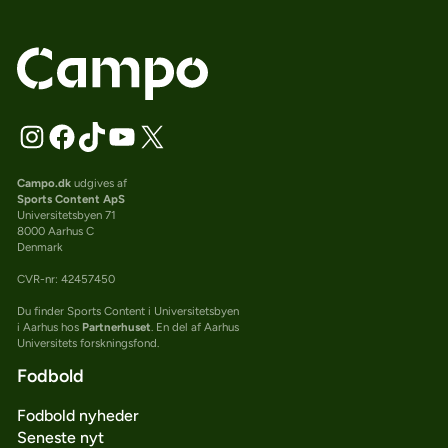
Campo.dk
udgives af
Sports Content ApS
Universitetsbyen 71
8000 Aarhus C
Denmark
CVR-nr: 42457450
Du finder Sports Content i Universitetsbyen
i Aarhus hos
Partnerhuset
. En del af Aarhus
Universitets forskningsfond.
Fodbold
Fodbold nyheder
Seneste nyt