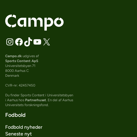
Campo.dk
udgives af
Sports Content ApS
Universitetsbyen 71
8000 Aarhus C
Denmark
CVR-nr: 42457450
Du finder Sports Content i Universitetsbyen
i Aarhus hos
Partnerhuset
. En del af Aarhus
Universitets forskningsfond.
Fodbold
Fodbold nyheder
Seneste nyt