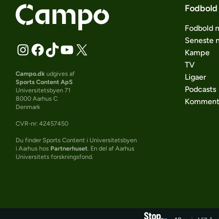
Fodbold
Fodbold 
Seneste 
Kampe
TV
Campo.dk
udgives af
Ligaer
Sports Content ApS
Podcasts
Universitetsbyen 71
8000 Aarhus C
Komment
Denmark
CVR-nr: 42457450
Du finder Sports Content i Universitetsbyen
i Aarhus hos
Partnerhuset
. En del af Aarhus
Universitets forskningsfond.