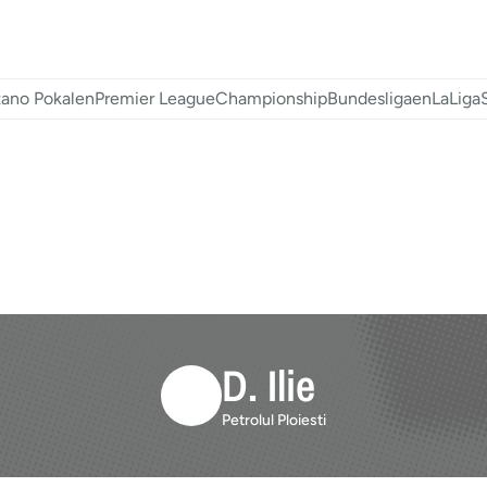
ano Pokalen
Premier League
Championship
Bundesligaen
LaLiga
D. Ilie
Petrolul Ploiesti