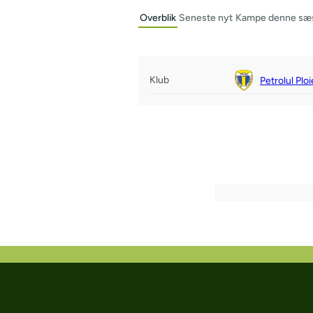
Overblik
Seneste nyt
Kampe denne sæ
Klub
Petrolul Ploi