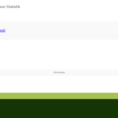
son
Statistik
esti