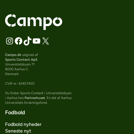
Campo.dk
udgives af
Sports Content ApS
Universitetsbyen 71
8000 Aarhus C
Denmark
CVR-nr: 42457450
Du finder Sports Content i Universitetsbyen
i Aarhus hos
Partnerhuset
. En del af Aarhus
Universitets forskningsfond.
Fodbold
Fodbold nyheder
Seneste nyt