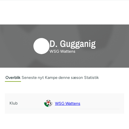
D. Gugganig
WSG Wattens
Overblik
Seneste nyt
Kampe denne sæson
Statistik
Klub
WSG Wattens