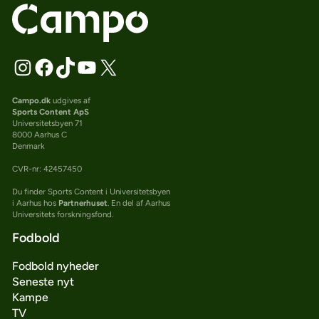
Campo.dk
udgives af
Sports Content ApS
Universitetsbyen 71
8000 Aarhus C
Denmark
CVR-nr: 42457450
Du finder Sports Content i Universitetsbyen
i Aarhus hos
Partnerhuset
. En del af Aarhus
Universitets forskningsfond.
Fodbold
Fodbold nyheder
Seneste nyt
Kampe
TV