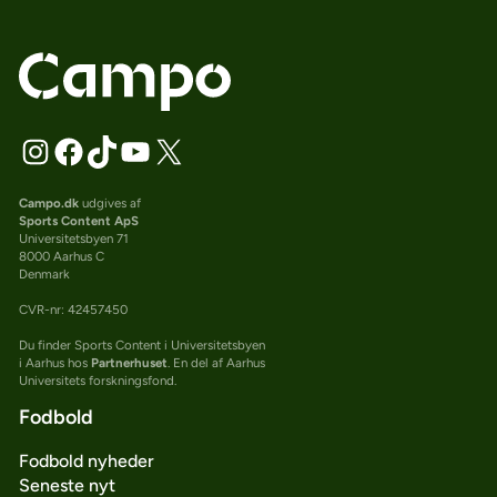
Campo.dk
udgives af
Sports Content ApS
Universitetsbyen 71
8000 Aarhus C
Denmark
CVR-nr: 42457450
Du finder Sports Content i Universitetsbyen
i Aarhus hos
Partnerhuset
. En del af Aarhus
Universitets forskningsfond.
Fodbold
Fodbold nyheder
Seneste nyt