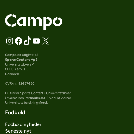
Campo.dk
udgives af
Sports Content ApS
Universitetsbyen 71
8000 Aarhus C
Denmark
CVR-nr: 42457450
Du finder Sports Content i Universitetsbyen
i Aarhus hos
Partnerhuset
. En del af Aarhus
Universitets forskningsfond.
Fodbold
Fodbold nyheder
Seneste nyt