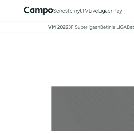
Seneste nyt
TV
Live
Ligaer
Play
VM 2026
3F Superligaen
Betinia LIGA
Bet