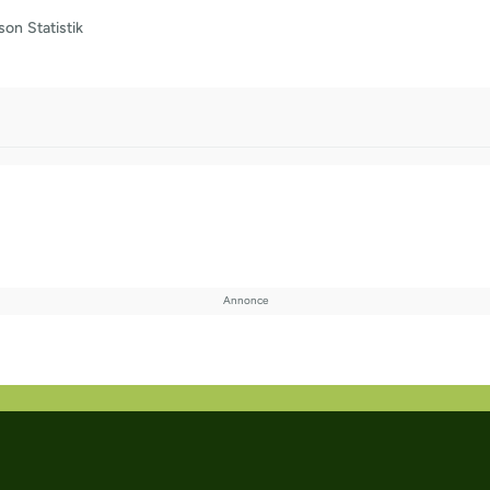
son
Statistik