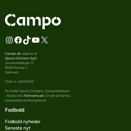
Campo.dk
udgives af
Sports Content ApS
Universitetsbyen 71
8000 Aarhus C
Denmark
CVR-nr: 42457450
Du finder Sports Content i Universitetsbyen
i Aarhus hos
Partnerhuset
. En del af Aarhus
Universitets forskningsfond.
Fodbold
Fodbold nyheder
Seneste nyt