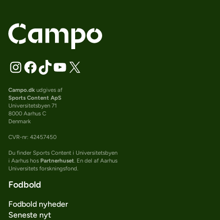
Campo.dk
udgives af
Sports Content ApS
Universitetsbyen 71
8000 Aarhus C
Denmark
CVR-nr: 42457450
Du finder Sports Content i Universitetsbyen
i Aarhus hos
Partnerhuset
. En del af Aarhus
Universitets forskningsfond.
Fodbold
Fodbold nyheder
Seneste nyt