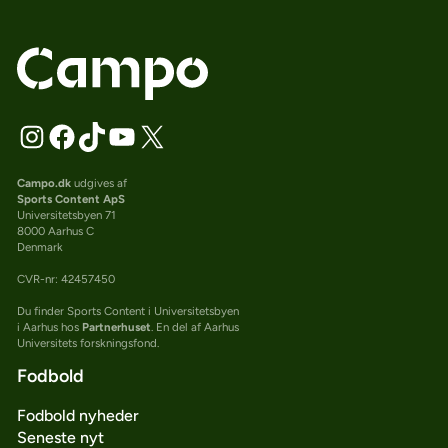
Campo.dk
udgives af
Sports Content ApS
Universitetsbyen 71
8000 Aarhus C
Denmark
CVR-nr: 42457450
Du finder Sports Content i Universitetsbyen
i Aarhus hos
Partnerhuset
. En del af Aarhus
Universitets forskningsfond.
Fodbold
Fodbold nyheder
Seneste nyt