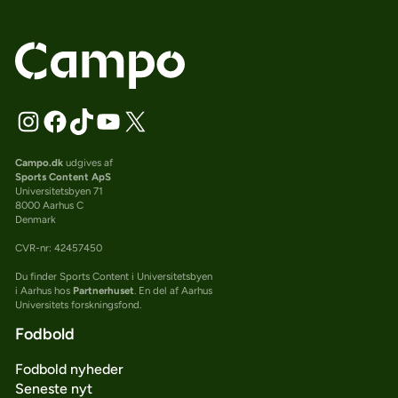
Campo.dk
udgives af
Sports Content ApS
Universitetsbyen 71
8000 Aarhus C
Denmark
CVR-nr: 42457450
Du finder Sports Content i Universitetsbyen
i Aarhus hos
Partnerhuset
. En del af Aarhus
Universitets forskningsfond.
Fodbold
Fodbold nyheder
Seneste nyt