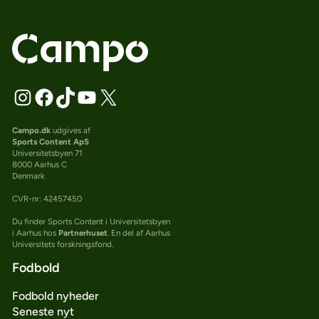
Campo.dk
udgives af
Sports Content ApS
Universitetsbyen 71
8000 Aarhus C
Denmark
CVR-nr: 42457450
Du finder Sports Content i Universitetsbyen
i Aarhus hos
Partnerhuset
. En del af Aarhus
Universitets forskningsfond.
Fodbold
Fodbold nyheder
Seneste nyt