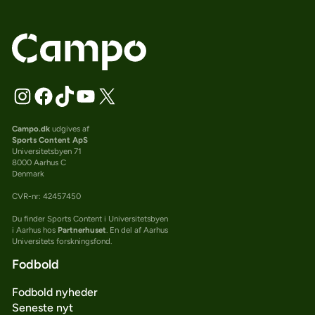
Campo.dk
udgives af
Sports Content ApS
Universitetsbyen 71
8000 Aarhus C
Denmark
CVR-nr: 42457450
Du finder Sports Content i Universitetsbyen
i Aarhus hos
Partnerhuset
. En del af Aarhus
Universitets forskningsfond.
Fodbold
Fodbold nyheder
Seneste nyt