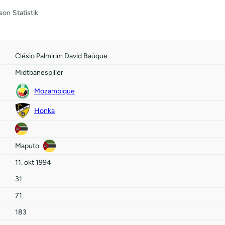
son
Statistik
Clésio Palmirim David Baúque
Midtbanespiller
Mozambique
Honka
Maputo
11. okt 1994
31
71
183