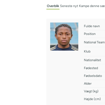
Overblik
Seneste nyt
Kampe denne sæ
Fulde navn
Position
National Team
Klub
Nationalitet
Fødested
Fødselsdato
Alder
Vægt (kg)
Højde (cm)