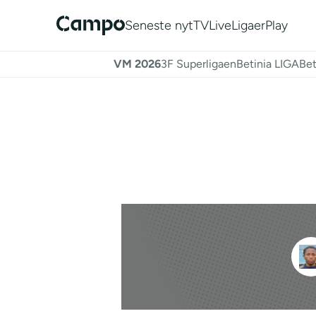
Seneste nyt
TV
Live
Ligaer
Play
VM 2026
3F Superligaen
Betinia LIGA
Bet