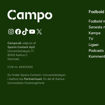
Fodbold
Fodbold 
Seneste 
Kampe
TV
Campo.dk
udgives af
Ligaer
Sports Content ApS
Podcasts
Universitetsbyen 71
8000 Aarhus C
Komment
Denmark
CVR-nr: 42457450
Du finder Sports Content i Universitetsbyen
i Aarhus hos
Partnerhuset
. En del af Aarhus
Universitets forskningsfond.