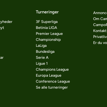
Turneringer
Annonc
Om Cam
nyheder
3F Superliga
CampoP
nyt
Betinia LIGA
Kontakt
Premier League
Privatliv
Championship
Er du v
LaLiga
Bundesliga
ar
Serie A
Ligue 1
Champions League
Europa League
Conference League
Se alle turneringer