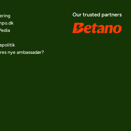
Our trusted partners
ering
po.dk
edia
spolitik
ores nye ambassadør?