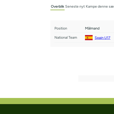
Overblik
Seneste nyt
Kampe denne sæ
Position
Målmand
National Team
Spain U17