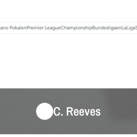
ano Pokalen
Premier League
Championship
Bundesligaen
LaLiga
C. Reeves