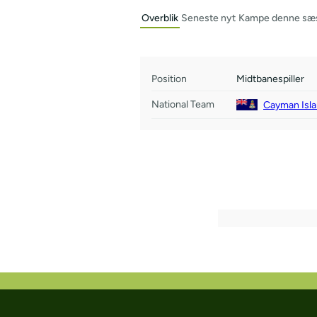
Overblik
Seneste nyt
Kampe denne sæ
Position
Midtbanespiller
National Team
Cayman Isl