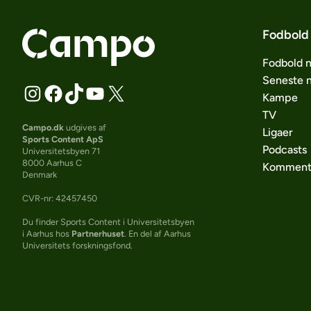
Fodbold
Fodbold 
Seneste 
Kampe
TV
Campo.dk
udgives af
Ligaer
Sports Content ApS
Podcasts
Universitetsbyen 71
8000 Aarhus C
Komment
Denmark
CVR-nr: 42457450
Du finder Sports Content i Universitetsbyen
i Aarhus hos
Partnerhuset
. En del af Aarhus
Universitets forskningsfond.