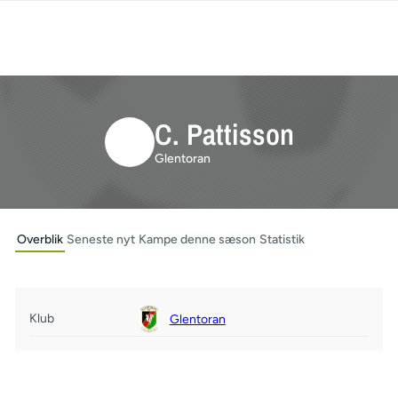
C. Pattisson
Glentoran
Overblik
Seneste nyt
Kampe denne sæson
Statistik
Klub
Glentoran