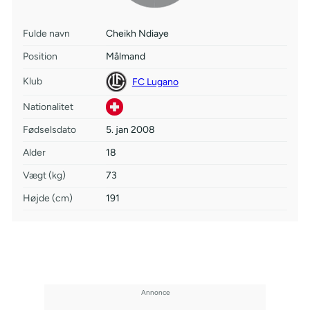
Fulde navn
Cheikh Ndiaye
Position
Målmand
Klub
FC Lugano
Nationalitet
Fødselsdato
5. jan 2008
Alder
18
Vægt (kg)
73
Højde (cm)
191