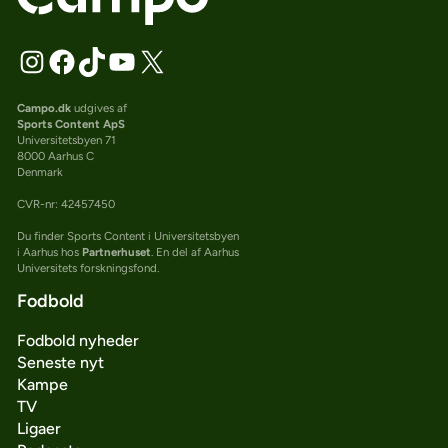
Campo.dk
udgives af
Sports Content ApS
Universitetsbyen 71
8000 Aarhus C
Denmark
CVR-nr: 42457450
Du finder Sports Content i Universitetsbyen
i Aarhus hos
Partnerhuset
. En del af Aarhus
Universitets forskningsfond.
Fodbold
Fodbold nyheder
Seneste nyt
Kampe
TV
Ligaer