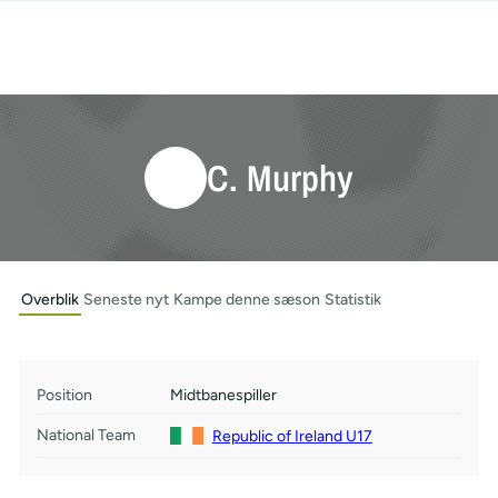
C. Murphy
Overblik
Seneste nyt
Kampe denne sæson
Statistik
Position
Midtbanespiller
National Team
Republic of Ireland U17