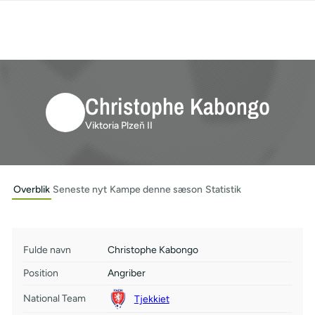
Christophe Kabongo
Viktoria Plzeň II
Overblik
Seneste nyt
Kampe denne sæson
Statistik
Fulde navn
Christophe Kabongo
Position
Angriber
National Team
Tjekkiet