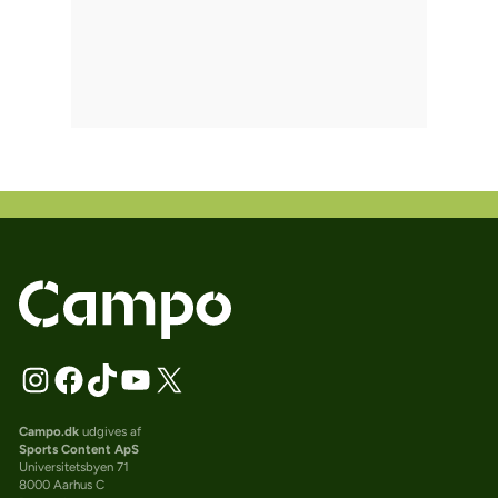
Campo.dk
udgives af
Sports Content ApS
Universitetsbyen 71
8000 Aarhus C