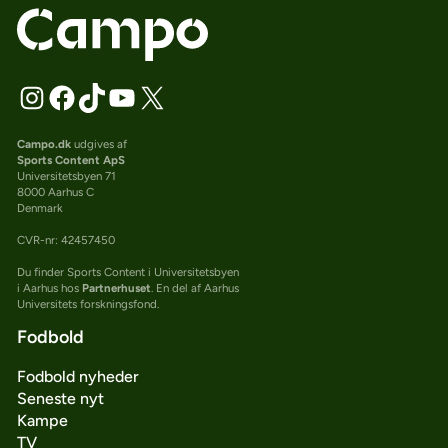
Campo.dk
udgives af
Sports Content ApS
Universitetsbyen 71
8000 Aarhus C
Denmark
CVR-nr: 42457450
Du finder Sports Content i Universitetsbyen
i Aarhus hos
Partnerhuset
. En del af Aarhus
Universitets forskningsfond.
Fodbold
Fodbold nyheder
Seneste nyt
Kampe
TV