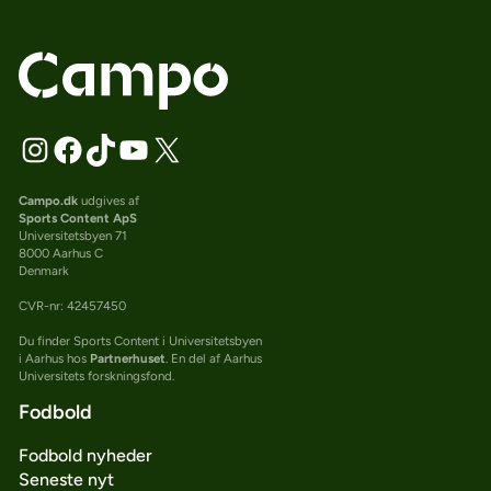
Campo.dk
udgives af
Sports Content ApS
Universitetsbyen 71
8000 Aarhus C
Denmark
CVR-nr: 42457450
Du finder Sports Content i Universitetsbyen
i Aarhus hos
Partnerhuset
. En del af Aarhus
Universitets forskningsfond.
Fodbold
Fodbold nyheder
Seneste nyt