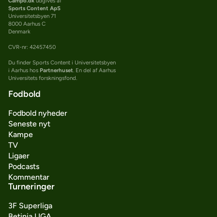
Campo.dk
udgives af
Sports Content ApS
Universitetsbyen 71
8000 Aarhus C
Denmark
CVR-nr: 42457450
Du finder Sports Content i Universitetsbyen
i Aarhus hos
Partnerhuset
. En del af Aarhus
Universitets forskningsfond.
Fodbold
Fodbold nyheder
Seneste nyt
Kampe
TV
Ligaer
Podcasts
Kommentar
Turneringer
3F Superliga
Betinia LIGA