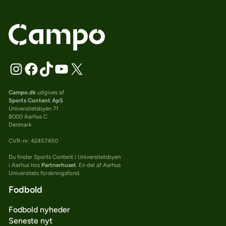
Campo.dk
udgives af
Sports Content ApS
Universitetsbyen 71
8000 Aarhus C
Denmark
CVR-nr: 42457450
Du finder Sports Content i Universitetsbyen
i Aarhus hos
Partnerhuset
. En del af Aarhus
Universitets forskningsfond.
Fodbold
Fodbold nyheder
Seneste nyt