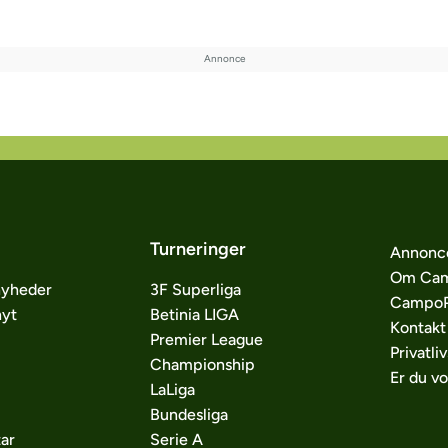
Turneringer
Annonc
Om Cam
nyheder
3F Superliga
CampoP
nyt
Betinia LIGA
Kontakt
Premier League
Privatliv
Championship
Er du v
LaLiga
Bundesliga
ar
Serie A