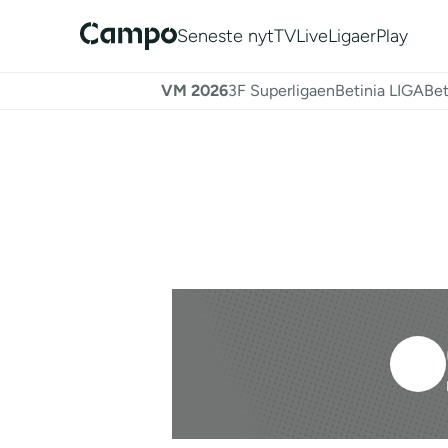
Seneste nyt
TV
Live
Ligaer
Play
VM 2026
3F Superligaen
Betinia LIGA
Bet