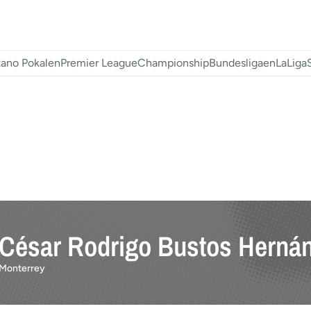
ano Pokalen
Premier League
Championship
Bundesligaen
LaLiga
César Rodrigo Bustos Herná
Monterrey