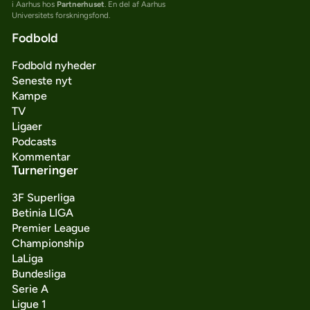
i Aarhus hos
Partnerhuset
. En del af Aarhus
Universitets forskningsfond.
Fodbold
Fodbold nyheder
Seneste nyt
Kampe
TV
Ligaer
Podcasts
Kommentar
Turneringer
3F Superliga
Betinia LIGA
Premier League
Championship
LaLiga
Bundesliga
Serie A
Ligue 1