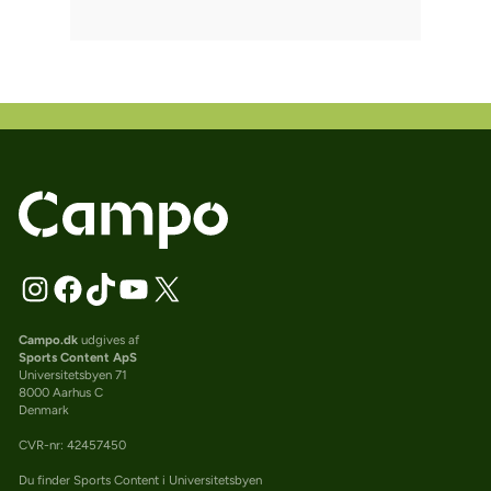
Campo.dk
udgives af
Sports Content ApS
Universitetsbyen 71
8000 Aarhus C
Denmark
CVR-nr: 42457450
Du finder Sports Content i Universitetsbyen