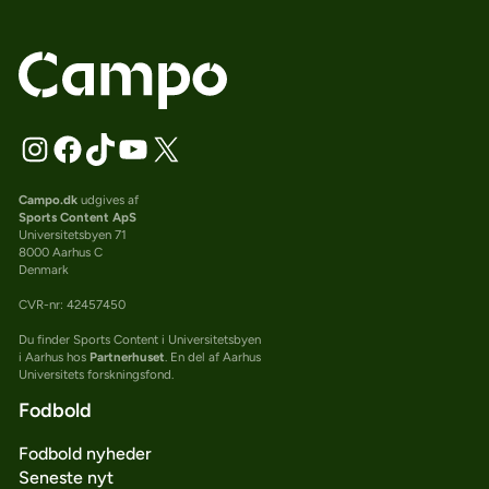
Campo.dk
udgives af
Sports Content ApS
Universitetsbyen 71
8000 Aarhus C
Denmark
CVR-nr: 42457450
Du finder Sports Content i Universitetsbyen
i Aarhus hos
Partnerhuset
. En del af Aarhus
Universitets forskningsfond.
Fodbold
Fodbold nyheder
Seneste nyt