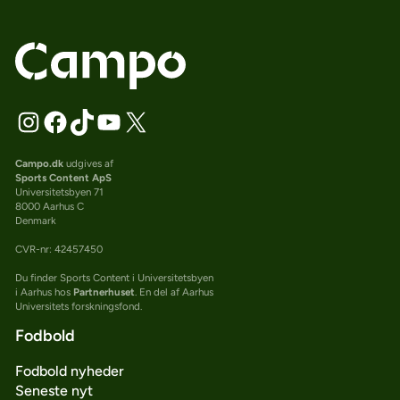
Campo.dk
udgives af
Sports Content ApS
Universitetsbyen 71
8000 Aarhus C
Denmark
CVR-nr: 42457450
Du finder Sports Content i Universitetsbyen
i Aarhus hos
Partnerhuset
. En del af Aarhus
Universitets forskningsfond.
Fodbold
Fodbold nyheder
Seneste nyt