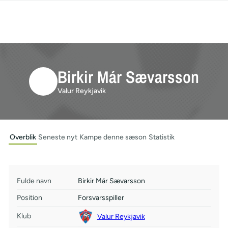
Birkir Már Sævarsson
Valur Reykjavik
Overblik
Seneste nyt
Kampe denne sæson
Statistik
Fulde navn
Birkir Már Sævarsson
Position
Forsvarsspiller
Klub
Valur Reykjavik