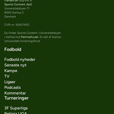
Campo.dk
udgives af
Sports Content ApS
Universitetsbyen 71
8000 Aarhus C
Denmark
CVR-nr: 42457450
Du finder Sports Content i Universitetsbyen
i Aarhus hos
Partnerhuset
. En del af Aarhus
Universitets forskningsfond.
Fodbold
Fodbold nyheder
Seneste nyt
Kampe
TV
Ligaer
Podcasts
Kommentar
Turneringer
3F Superliga
Betinia LIGA