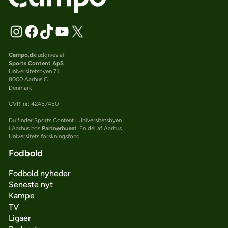
Campo.dk
udgives af
Sports Content ApS
Universitetsbyen 71
8000 Aarhus C
Denmark
CVR-nr: 42457450
Du finder Sports Content i Universitetsbyen
i Aarhus hos
Partnerhuset
. En del af Aarhus
Universitets forskningsfond.
Fodbold
Fodbold nyheder
Seneste nyt
Kampe
TV
Ligaer