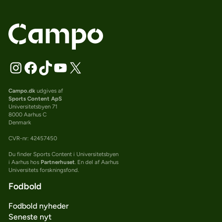
Campo.dk
udgives af
Sports Content ApS
Universitetsbyen 71
8000 Aarhus C
Denmark
CVR-nr: 42457450
Du finder Sports Content i Universitetsbyen
i Aarhus hos
Partnerhuset
. En del af Aarhus
Universitets forskningsfond.
Fodbold
Fodbold nyheder
Seneste nyt