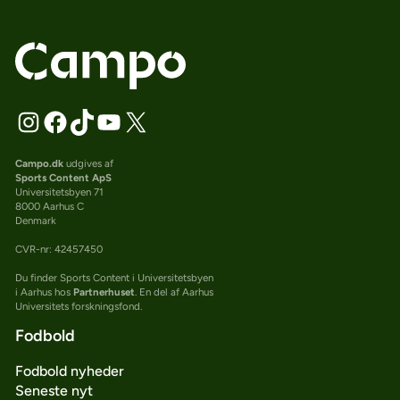
Campo.dk
udgives af
Sports Content ApS
Universitetsbyen 71
8000 Aarhus C
Denmark
CVR-nr: 42457450
Du finder Sports Content i Universitetsbyen
i Aarhus hos
Partnerhuset
. En del af Aarhus
Universitets forskningsfond.
Fodbold
Fodbold nyheder
Seneste nyt