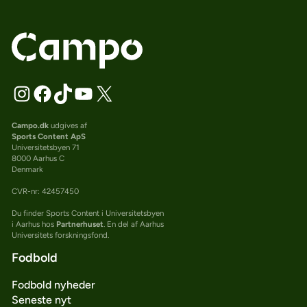
Campo.dk
udgives af
Sports Content ApS
Universitetsbyen 71
8000 Aarhus C
Denmark
CVR-nr: 42457450
Du finder Sports Content i Universitetsbyen
i Aarhus hos
Partnerhuset
. En del af Aarhus
Universitets forskningsfond.
Fodbold
Fodbold nyheder
Seneste nyt