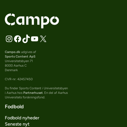
Campo.dk
udgives af
Sports Content ApS
Universitetsbyen 71
8000 Aarhus C
Denmark
CVR-nr: 42457450
Du finder Sports Content i Universitetsbyen
i Aarhus hos
Partnerhuset
. En del af Aarhus
Universitets forskningsfond.
Fodbold
Fodbold nyheder
Seneste nyt