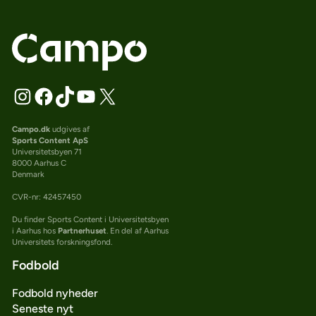
Campo.dk
udgives af
Sports Content ApS
Universitetsbyen 71
8000 Aarhus C
Denmark
CVR-nr: 42457450
Du finder Sports Content i Universitetsbyen
i Aarhus hos
Partnerhuset
. En del af Aarhus
Universitets forskningsfond.
Fodbold
Fodbold nyheder
Seneste nyt