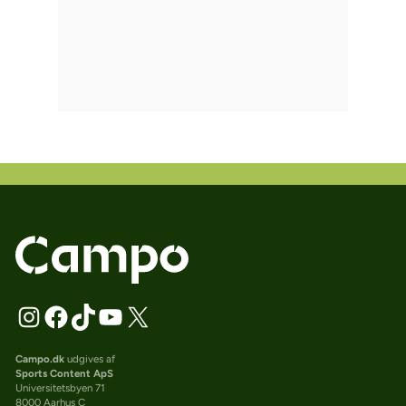
Campo.dk
udgives af
Sports Content ApS
Universitetsbyen 71
8000 Aarhus C