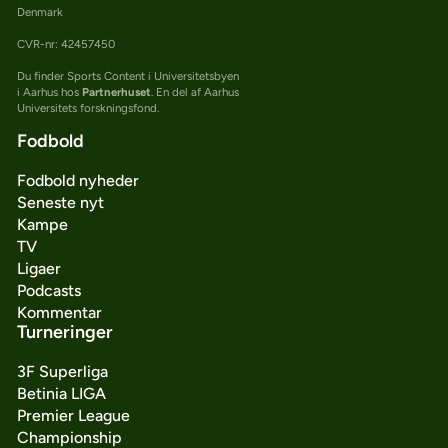
Denmark
CVR-nr: 42457450
Du finder Sports Content i Universitetsbyen
i Aarhus hos
Partnerhuset
. En del af Aarhus
Universitets forskningsfond.
Fodbold
Fodbold nyheder
Seneste nyt
Kampe
TV
Ligaer
Podcasts
Kommentar
Turneringer
3F Superliga
Betinia LIGA
Premier League
Championship