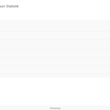
son
Statistik