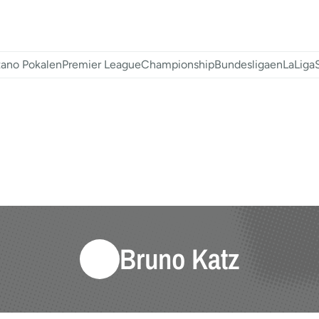
ano Pokalen
Premier League
Championship
Bundesligaen
LaLiga
Bruno Katz