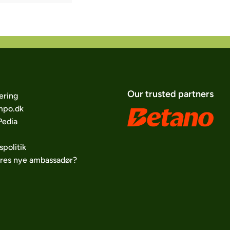
Our trusted partners
ering
po.dk
edia
spolitik
ores nye ambassadør?