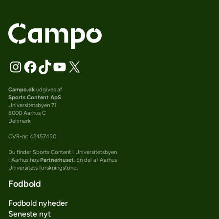
Campo.dk
udgives af
Sports Content ApS
Universitetsbyen 71
8000 Aarhus C
Denmark
CVR-nr: 42457450
Du finder Sports Content i Universitetsbyen
i Aarhus hos
Partnerhuset
. En del af Aarhus
Universitets forskningsfond.
Fodbold
Fodbold nyheder
Seneste nyt