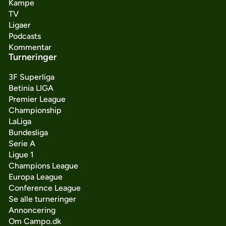
Kampe
TV
Ligaer
Podcasts
Kommentar
Turneringer
3F Superliga
Betinia LIGA
Premier League
Championship
LaLiga
Bundesliga
Serie A
Ligue 1
Champions League
Europa League
Conference League
Se alle turneringer
Annoncering
Om Campo.dk