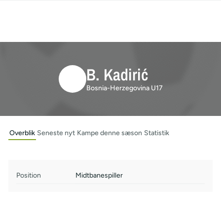
B. Kadirić
Bosnia-Herzegovina U17
Overblik
Seneste nyt
Kampe denne sæson
Statistik
Position
Midtbanespiller