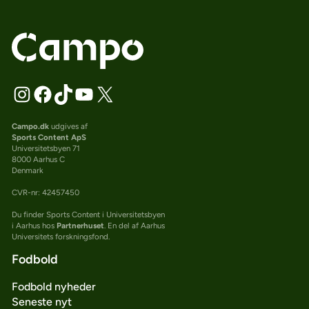
Campo.dk
udgives af
Sports Content ApS
Universitetsbyen 71
8000 Aarhus C
Denmark
CVR-nr: 42457450
Du finder Sports Content i Universitetsbyen
i Aarhus hos
Partnerhuset
. En del af Aarhus
Universitets forskningsfond.
Fodbold
Fodbold nyheder
Seneste nyt