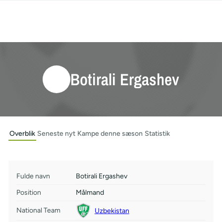
Botirali Ergashev
Overblik
Seneste nyt
Kampe denne sæson
Statistik
Fulde navn
Botirali Ergashev
Position
Målmand
National Team
Uzbekistan