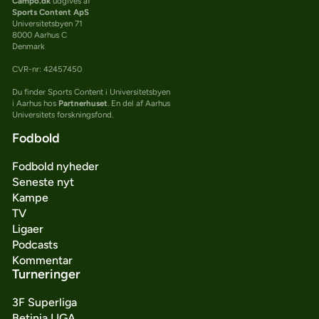
Campo.dk
udgives af
Sports Content ApS
Universitetsbyen 71
8000 Aarhus C
Denmark
CVR-nr: 42457450
Du finder Sports Content i Universitetsbyen
i Aarhus hos
Partnerhuset
. En del af Aarhus
Universitets forskningsfond.
Fodbold
Fodbold nyheder
Seneste nyt
Kampe
TV
Ligaer
Podcasts
Kommentar
Turneringer
3F Superliga
Betinia LIGA