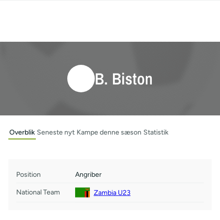
B. Biston
Overblik
Seneste nyt
Kampe denne sæson
Statistik
Position
Angriber
National Team
Zambia U23