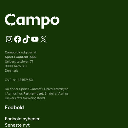
Campo.dk
udgives af
Sports Content ApS
Universitetsbyen 71
8000 Aarhus C
Denmark
CVR-nr: 42457450
Du finder Sports Content i Universitetsbyen
i Aarhus hos
Partnerhuset
. En del af Aarhus
Universitets forskningsfond.
Fodbold
Fodbold nyheder
Seneste nyt